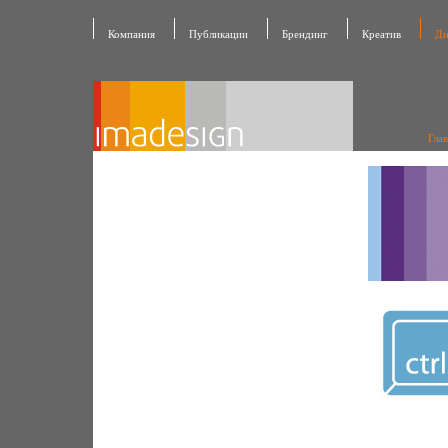
Компания
Публикации
Брендинг
Креатив
Ди
Гла